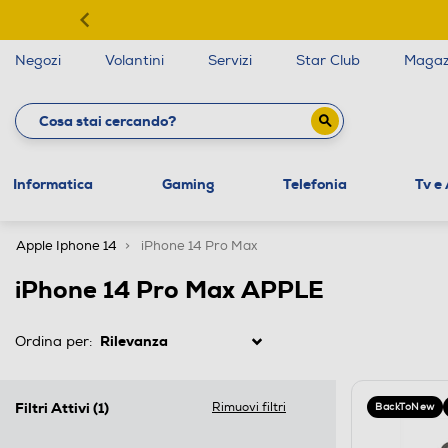
Negozi
Volantini
Servizi
Star Club
Magaz
Informatica
Gaming
Telefonia
Tv e
Apple Iphone 14
iPhone 14 Pro Max
iPhone 14 Pro Max APPLE
Ordina per:
Filtri Attivi
(1)
Rimuovi filtri
BackToNew