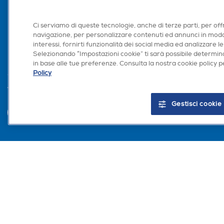
Area Riservata S
Area Riservata Aff
Ci serviamo di queste tecnologie, anche di terze parti, per off
Retail Media
navigazione, per personalizzare contenuti ed annunci in modo
Ronics: agente AI
interessi, fornirti funzionalità dei social media ed analizzare le
Selezionando “Impostazioni cookie” ti sarà possibile determina
in base alle tue preferenze. Consulta la nostra cookie policy pe
Policy
Trova negozio
Gestisci cookie
Euronics Italia SpA. Sede legale Via Montefeltro, 6/a 20156 Milano Partita Iv
del Consumo in tema di Diritti dei Consumatori.