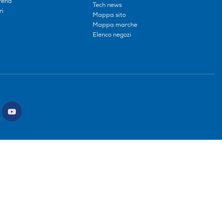
erena
Tech news
ri
Mappa sito
Mappa marche
Elenco negozi
ce intermediario SDI: HHBD9AK. Vendite soggette agli Artt. 45 e ss del Codice