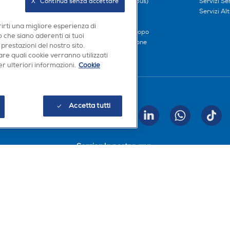
oci
Prezzi e Sconti (Omnibus)
Servizi S
X   Continua senza accettare
iliati
Metodi di pagamento
Servizi Alt
Finanziamenti
rirti una migliore esperienza di
Compra ora e paga dopo
 che siano aderenti ai tuoi
Consegna e Installazione
 prestazioni del nostro sito.
re quali cookie verranno utilizzati
r ulteriori informazioni.
Cookie
Seguici sui social
Accetta tutti
INVIA
Scarica la nostra app
a, Codice Fiscale e iscrizione CCIAA Milano Monza Brianza Lodi n. 13337170156. Codi