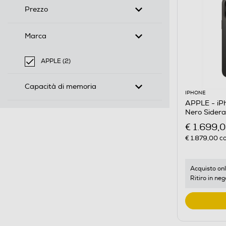
Prezzo
Marca
APPLE (2)
selected Filtro applicato per Marca: APPLE
Capacità di memoria
IPHONE
APPLE - iP
Nero Sidera
€ 1.699,
€ 1.879,00
co
Acquisto onl
Ritiro in neg