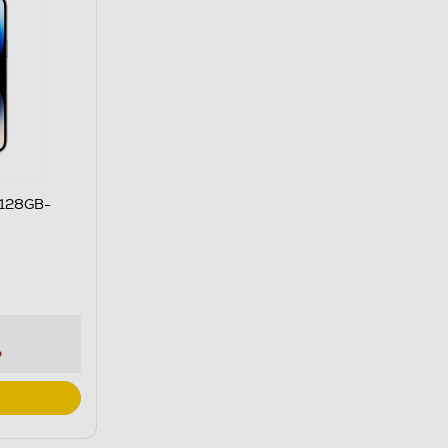
 128GB-
e