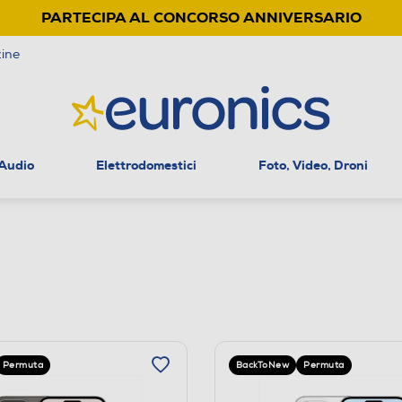
PARTECIPA AL CONCORSO ANNIVERSARIO
ine
 Audio
Elettrodomestici
Foto, Video, Droni
Permuta
BackToNew
Permuta