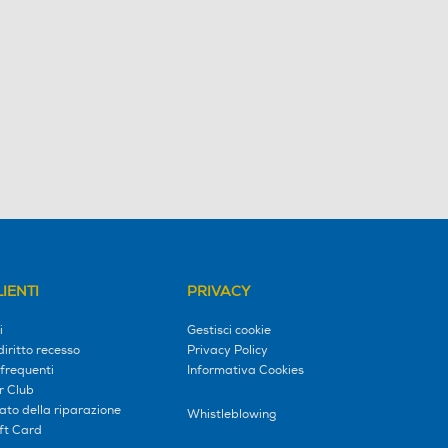
IENTI
PRIVACY
i
Gestisci cookie
diritto recesso
Privacy Policy
frequenti
Informativa Cookies
r Club
tato della riparazione
Whistleblowing
ift Card