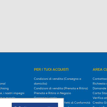
PER I TUOI ACQUISTI
AREA CL
Condizioni di vendita (Consegna a
Contattac
onal
domicilio)
Richiesta 
hising
Condizioni di vendita (Prenota e Ritira)
Domande 
, i nostri impegni
Prenota e Ritira in Negozio
Carta Sta
l tuo mondo
Garanzia Legale
Verifica s
Diritto di Recesso e Difetti di Conformità
Credito G