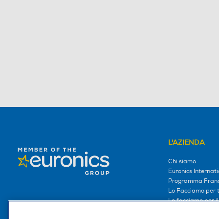
L'AZIENDA
Chi siamo
Euronics Internati
Programma Franc
Lo Facciamo per te
Lo facciamo per i
Lavora con noi