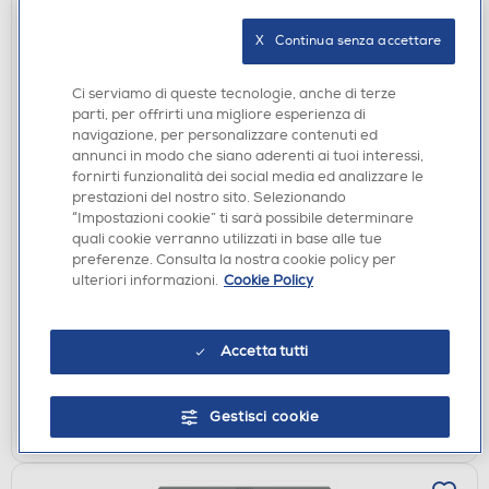
X   Continua senza accettare
Ci serviamo di queste tecnologie, anche di terze
parti, per offrirti una migliore esperienza di
navigazione, per personalizzare contenuti ed
annunci in modo che siano aderenti ai tuoi interessi,
fornirti funzionalità dei social media ed analizzare le
EPILATORI E DEPILATORI
prestazioni del nostro sito. Selezionando
“Impostazioni cookie” ti sarà possibile determinare
BRAUN - Epilatore Wet & Dry LEGEPIL SES9-011
quali cookie verranno utilizzati in base alle tue
3D BOX MN-ORO
preferenze. Consulta la nostra cookie policy per
€ 149,99
ulteriori informazioni.
Cookie Policy
€ 229,99
consigliato
disponibile
Acquisto online:
Accetta tutti
verifica
Ritiro in negozio in 30' gratuito:
Gestisci cookie
AGGIUNGI