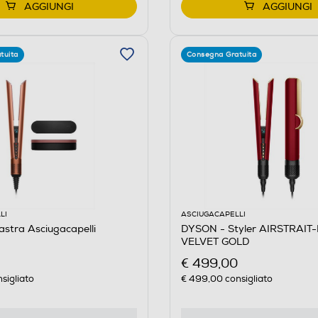
AGGIUNGI
AGGIUNGI
tuita
Consegna Gratuita
LI
ASCIUGACAPELLI
stra Asciugacapelli
DYSON - Styler AIRSTRAIT
VELVET GOLD
€ 499,00
sigliato
€ 499,00
consigliato