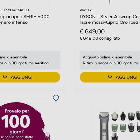
E TAGLIACAPELLI
PIASTRE
agliacapelli SERIE 5000
DYSON - Styler Airwrap Coa
nero intenso
lisci e mossi-Cipria Oro rosa
€ 649,00
€ 649,00
consigliato
disponibile
disponibile
ine:
Acquisto online:
verifica
ozio in 30' gratuito:
Ritiro in negozio in 30' gratuito:
AGGIUNGI
AGGIUNGI