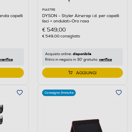
PIASTRE
nda capelli
DYSON - Styler Airwrap i.d. per capelli
lisci + ondulati-Oro rosa
€ 549,00
€ 549,00
consigliato
disponibile
Acquisto online:
verifica
verifica
Ritiro in negozio in 30' gratuito:
AGGIUNGI
Consegna Gratuita