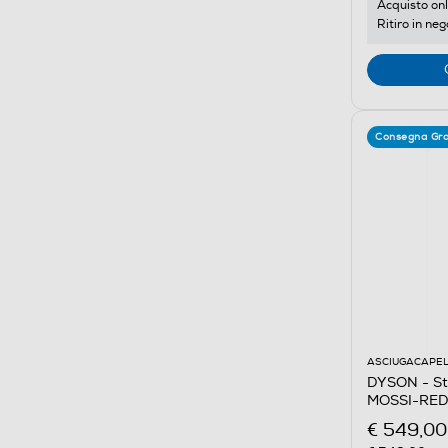
Acquisto onl
Ritiro in neg
Consegna Gra
ASCIUGACAPEL
DYSON - Sty
MOSSI-RED
€ 549,00