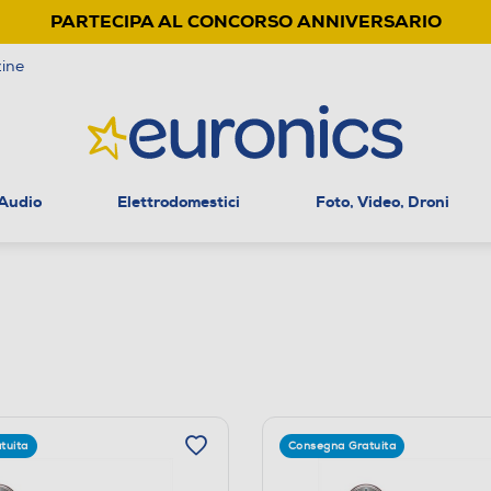
PARTECIPA AL CONCORSO ANNIVERSARIO
ine
 Audio
Elettrodomestici
Foto, Video, Droni
tuita
Consegna Gratuita