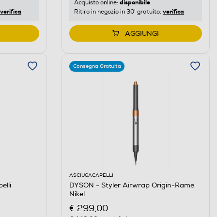
disponibile
Acquisto online:
verifica
verifica
Ritiro in negozio in 30' gratuito:
AGGIUNGI
Consegna Gratuita
ASCIUGACAPELLI
elli
DYSON - Styler Airwrap Origin-Rame
Nikel
€ 299,00