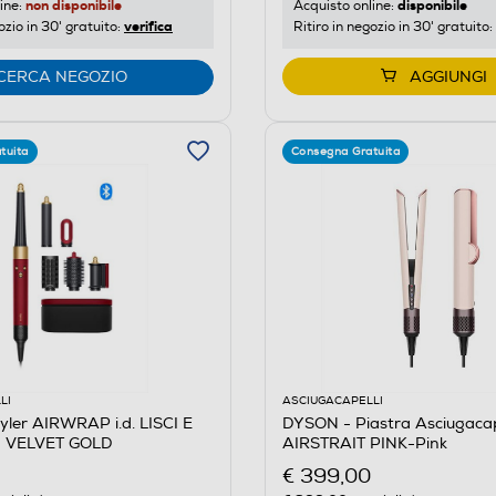
non disponibile
disponibile
ine:
Acquisto online:
verifica
ozio in 30' gratuito:
Ritiro in negozio in 30' gratuito:
CERCA NEGOZIO
AGGIUNGI
tuita
Consegna Gratuita
LI
ASCIUGACAPELLI
ler AIRWRAP i.d. LISCI E
DYSON - Piastra Asciugacap
 VELVET GOLD
AIRSTRAIT PINK-Pink
€ 399,00