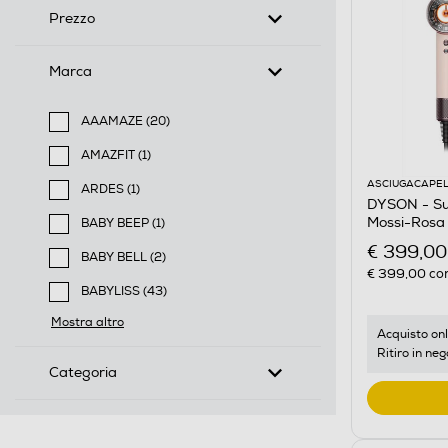
Prezzo
Marca
AAAMAZE (20)
Filtra per Marca: AAAMAZE
AMAZFIT (1)
Filtra per Marca: AMAZFIT
ASCIUGACAPEL
ARDES (1)
DYSON - Sup
Filtra per Marca: ARDES
Mossi-Rosa
BABY BEEP (1)
Filtra per Marca: BABY BEEP
€ 399,00
BABY BELL (2)
€ 399,00
con
Filtra per Marca: BABY BELL
BABYLISS (43)
Filtra per Marca: BABYLISS
Mostra altro
Acquisto onl
Ritiro in neg
Categoria