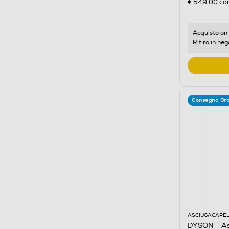
€ 549,00
con
Acquisto onl
Ritiro in neg
Consegna Gra
ASCIUGACAPEL
DYSON - As