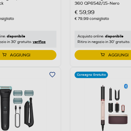
ck
360 QP6542/15-Nero
€ 59,99
sigliato
€ 79,99
consigliato
disponibile
disponibile
ine:
Acquisto online:
verifica
ozio in 30' gratuito:
Ritiro in negozio in 30' gratuito:
AGGIUNGI
AGGIUNGI
Consegna Gratuita