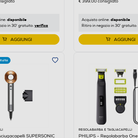
sigliato
€ 399,00
consigliato
disponibile
disponibile
ine:
Acquisto online:
verifica
ozio in 30' gratuito:
Ritiro in negozio in 30' gratuito:
AGGIUNGI
AGGIUNGI
tuita
LI
REGOLABARBA E TAGLIACAPELLI
ciugacapelli SUPERSONIC
PHILIPS - Regolabarba On