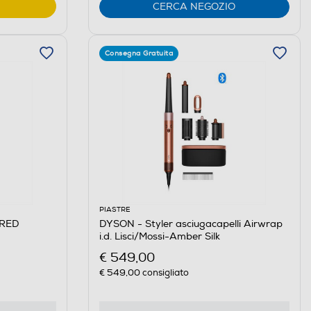
CERCA NEGOZIO
Consegna Gratuita
PIASTRE
-RED
DYSON - Styler asciugacapelli Airwrap
i.d. Lisci/Mossi-Amber Silk
€ 549,00
€ 549,00
consigliato