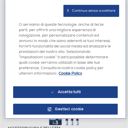
X   Continua senza accettare
MISURAPRESSIONE
GIMA - INZ764-Bianco
Ci serviamo di queste tecnologie, anche di terze
€ 24,49
parti, per offrirti una migliore esperienza di
navigazione, per personalizzare contenuti ed
annunci in modo che siano aderenti ai tuoi interessi,
disponibile
Acquisto online:
fornirti funzionalità dei social media ed analizzare le
non disponibile
Ritiro in negozio:
prestazioni del nostro sito. Selezionando
“Impostazioni cookie” ti sarà possibile determinare
AGGIUNGI
quali cookie verranno utilizzati in base alle tue
preferenze. Consulta la nostra cookie policy per
ulteriori informazioni.
Cookie Policy
Accetta tutti
Gestisci cookie