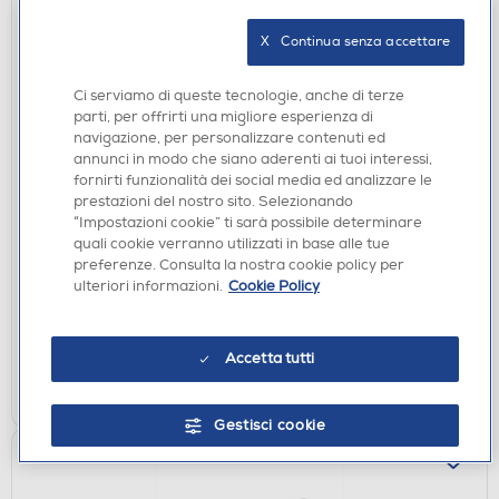
X   Continua senza accettare
Ci serviamo di queste tecnologie, anche di terze
parti, per offrirti una migliore esperienza di
navigazione, per personalizzare contenuti ed
ASCIUGACAPELLI
annunci in modo che siano aderenti ai tuoi interessi,
BELLISSIMA IMETEC - Asciugacapelli P7 3200-
fornirti funzionalità dei social media ed analizzare le
prestazioni del nostro sito. Selezionando
Nero + pink
“Impostazioni cookie” ti sarà possibile determinare
€ 49,90
quali cookie verranno utilizzati in base alle tue
preferenze. Consulta la nostra cookie policy per
€ 54,99
consigliato
ulteriori informazioni.
Cookie Policy
disponibile
Acquisto online:
verifica
Ritiro in negozio in 30' gratuito:
Accetta tutti
AGGIUNGI
Gestisci cookie