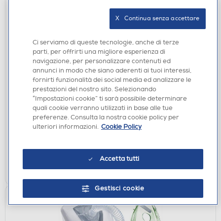
X   Continua senza accettare
Ci serviamo di queste tecnologie, anche di terze
parti, per offrirti una migliore esperienza di
navigazione, per personalizzare contenuti ed
annunci in modo che siano aderenti ai tuoi interessi,
ASCIUGACAPELLI
fornirti funzionalità dei social media ed analizzare le
DREAME - Asciugacapelli AIRSTYLE PRO 2-Purple
prestazioni del nostro sito. Selezionando
“Impostazioni cookie” ti sarà possibile determinare
€ 249,00
quali cookie verranno utilizzati in base alle tue
€ 299,00
consigliato
preferenze. Consulta la nostra cookie policy per
ulteriori informazioni.
Cookie Policy
disponibile
Acquisto online:
verifica
Ritiro in negozio in 30' gratuito:
Accetta tutti
AGGIUNGI
Gestisci cookie