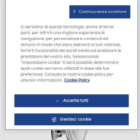
X   Continua senza accettare
PIASTRE
Ci serviamo di queste tecnologie, anche di terze
BABYLISS - Piastra per capelli ST493E
parti, per offrirti una migliore esperienza di
navigazione, per personalizzare contenuti ed
€ 59,90
annunci in modo che siano aderenti ai tuoi interessi,
fornirti funzionalità dei social media ed analizzare le
disponibile
Acquisto online:
prestazioni del nostro sito. Selezionando
verifica
Ritiro in negozio in 30' gratuito:
“Impostazioni cookie” ti sarà possibile determinare
quali cookie verranno utilizzati in base alle tue
preferenze. Consulta la nostra cookie policy per
AGGIUNGI
ulteriori informazioni.
Cookie Policy
Accetta tutti
Gestisci cookie