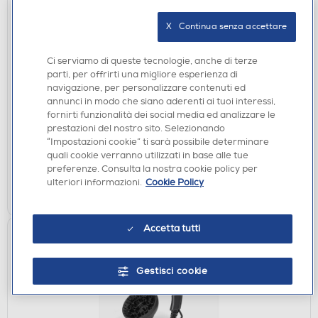
X   Continua senza accettare
Ci serviamo di queste tecnologie, anche di terze
ASCIUGACAPELLI
parti, per offrirti una migliore esperienza di
BABYLISS - Asciugacapelli D580DE-Grey
navigazione, per personalizzare contenuti ed
annunci in modo che siano aderenti ai tuoi interessi,
€ 39,90
fornirti funzionalità dei social media ed analizzare le
prestazioni del nostro sito. Selezionando
disponibile
Acquisto online:
“Impostazioni cookie” ti sarà possibile determinare
verifica
Ritiro in negozio in 30' gratuito:
quali cookie verranno utilizzati in base alle tue
preferenze. Consulta la nostra cookie policy per
ulteriori informazioni.
Cookie Policy
AGGIUNGI
Accetta tutti
Gestisci cookie