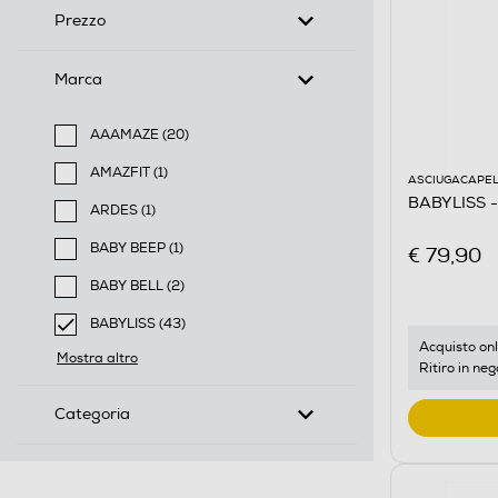
Prezzo
Marca
AAAMAZE (20)
Filtra per Marca: AAAMAZE
AMAZFIT (1)
ASCIUGACAPEL
Filtra per Marca: AMAZFIT
BABYLISS -
ARDES (1)
Filtra per Marca: ARDES
BABY BEEP (1)
€ 79,90
Filtra per Marca: BABY BEEP
BABY BELL (2)
Filtra per Marca: BABY BELL
BABYLISS (43)
selected Filtro applicato per Marca: BABYLISS
Acquisto onl
Mostra altro
Ritiro in neg
Categoria