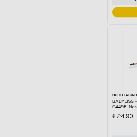
MODELLATORI 
BABYLISS - 
C449E-Ner
€ 24,90