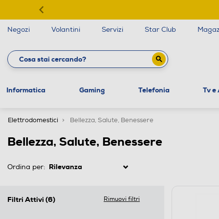
Negozi
Volantini
Servizi
Star Club
Magaz
Informatica
Gaming
Telefonia
Tv e
Elettrodomestici
Bellezza, Salute, Benessere
Bellezza, Salute, Benessere
Ordina per:
Filtri Attivi
(6)
Rimuovi filtri