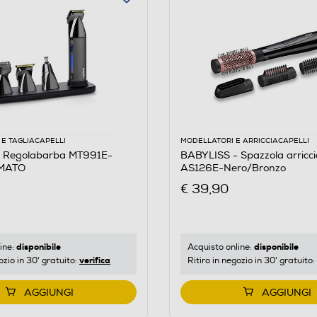
E TAGLIACAPELLI
MODELLATORI E ARRICCIACAPELLI
 Regolabarba MT991E-
BABYLISS - Spazzola arriccia
MATO
AS126E-Nero/Bronzo
€ 39,90
disponibile
disponibile
ine:
Acquisto online:
verifica
ozio in 30' gratuito:
Ritiro in negozio in 30' gratuito:
AGGIUNGI
AGGIUNGI