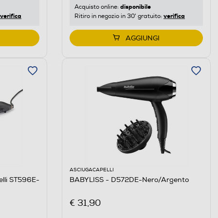
disponibile
Acquisto online:
verifica
verifica
Ritiro in negozio in 30' gratuito:
AGGIUNGI
ASCIUGACAPELLI
elli ST596E-
BABYLISS - D572DE-Nero/Argento
€ 31,90