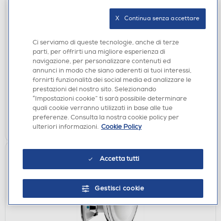
X   Continua senza accettare
PIASTRE
Ci serviamo di queste tecnologie, anche di terze
BABYLISS - Piastra per capelli ST493E
parti, per offrirti una migliore esperienza di
navigazione, per personalizzare contenuti ed
€ 59,90
annunci in modo che siano aderenti ai tuoi interessi,
fornirti funzionalità dei social media ed analizzare le
disponibile
Acquisto online:
prestazioni del nostro sito. Selezionando
verifica
Ritiro in negozio in 30' gratuito:
“Impostazioni cookie” ti sarà possibile determinare
quali cookie verranno utilizzati in base alle tue
preferenze. Consulta la nostra cookie policy per
AGGIUNGI
ulteriori informazioni.
Cookie Policy
Accetta tutti
Gestisci cookie