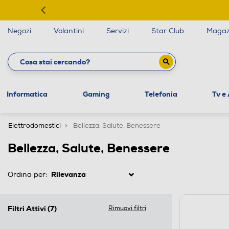
Negozi
Volantini
Servizi
Star Club
Magaz
Informatica
Gaming
Telefonia
Tv e
Elettrodomestici
Bellezza, Salute, Benessere
Bellezza, Salute, Benessere
Ordina per:
Filtri Attivi
(7)
Rimuovi filtri