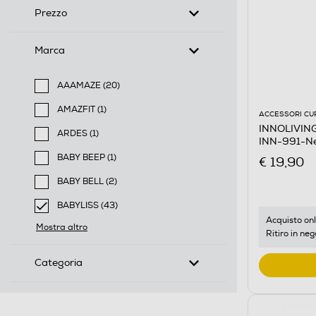
Prezzo
Marca
AAAMAZE (20)
Filtra per Marca: AAAMAZE
AMAZFIT (1)
ACCESSORI CU
Filtra per Marca: AMAZFIT
INNOLIVING 
ARDES (1)
INN-991-N
Filtra per Marca: ARDES
BABY BEEP (1)
€ 19,90
Filtra per Marca: BABY BEEP
BABY BELL (2)
Filtra per Marca: BABY BELL
BABYLISS (43)
selected Filtro applicato per Marca: BABYLISS
Acquisto onl
Mostra altro
Ritiro in neg
Categoria