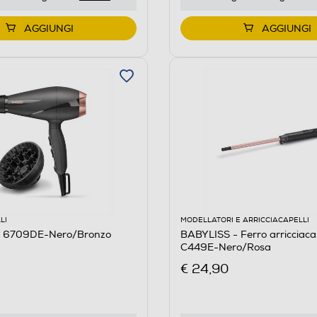
AGGIUNGI
AGGIUNGI
LI
MODELLATORI E ARRICCIACAPELLI
- 6709DE-Nero/Bronzo
BABYLISS - Ferro arricciacap
C449E-Nero/Rosa
€ 24,90