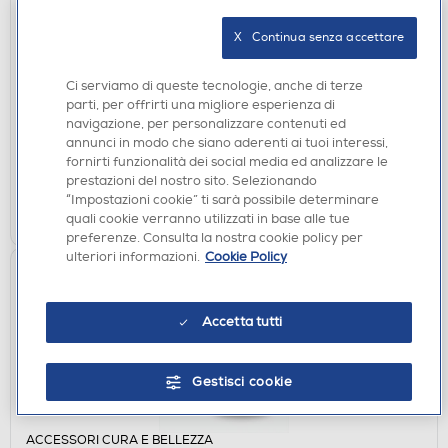
X   Continua senza accettare
AEROSOL E INALATORI
LAICA - MD6026-Bianco
Ci serviamo di queste tecnologie, anche di terze
€ 69,90
parti, per offrirti una migliore esperienza di
navigazione, per personalizzare contenuti ed
disponibile
Acquisto online:
annunci in modo che siano aderenti ai tuoi interessi,
verifica
Ritiro in negozio in 30' gratuito:
fornirti funzionalità dei social media ed analizzare le
prestazioni del nostro sito. Selezionando
“Impostazioni cookie” ti sarà possibile determinare
AGGIUNGI
quali cookie verranno utilizzati in base alle tue
preferenze. Consulta la nostra cookie policy per
ulteriori informazioni.
Cookie Policy
Accetta tutti
Gestisci cookie
ACCESSORI CURA E BELLEZZA