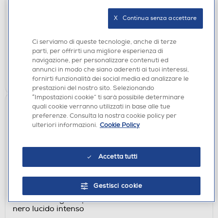
€ 29,99
X   Continua senza accettare
€ 35,99
consigliato
disponibile
Acquisto online:
Ci serviamo di queste tecnologie, anche di terze
verifica
Ritiro in negozio in 30' gratuito:
parti, per offrirti una migliore esperienza di
navigazione, per personalizzare contenuti ed
annunci in modo che siano aderenti ai tuoi interessi,
AGGIUNGI
fornirti funzionalità dei social media ed analizzare le
prestazioni del nostro sito. Selezionando
“Impostazioni cookie” ti sarà possibile determinare
quali cookie verranno utilizzati in base alle tue
preferenze. Consulta la nostra cookie policy per
ulteriori informazioni.
Cookie Policy
Accetta tutti
Gestisci cookie
REGOLABARBA E TAGLIACAPELLI
PHILIPS - Tagliacapelli SERIE 3000 BT3620/15-
nero lucido intenso