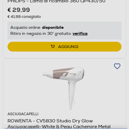
PHILIPS - Lama di ricambio 360 QP430/50
€ 29,99
€ 41,99
consigliato
disponibile
Acquisto online:
verifica
Ritiro in negozio in 30' gratuito:
AGGIUNGI
ASCIUGACAPELLI
ROWENTA - CV5830 Studio Dry Glow
Asciugacapelli-White & Peau Cachemire Metal