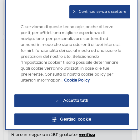
disponibile
Acquisto online:
verifica
Ritiro in negozio in 30' gratuito:
X   Continua senza accettare
AGGIUNGI
Ci serviamo di queste tecnologie, anche di terze
parti, per offrirti una migliore esperienza di
navigazione, per personalizzare contenuti ed
annunci in modo che siano aderenti ai tuoi interessi,
fornirti funzionalità dei social media ed analizzare le
prestazioni del nostro sito. Selezionando
“Impostazioni cookie” ti sarà possibile determinare
quali cookie verranno utilizzati in base alle tue
preferenze. Consulta la nostra cookie policy per
ulteriori informazioni.
Cookie Policy
ASCIUGACAPELLI
Accetta tutti
BABYLISS - Asciugacapelli D215DE
€ 27,90
Gestisci cookie
disponibile
Acquisto online:
verifica
Ritiro in negozio in 30' gratuito: