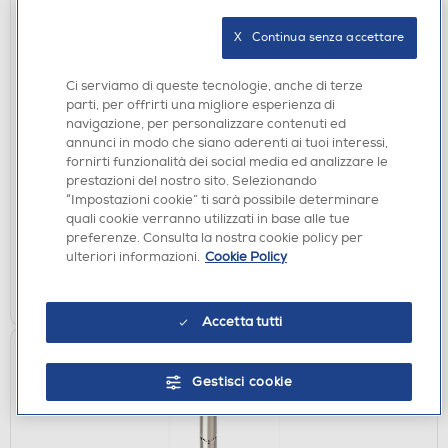
X   Continua senza accettare
Ci serviamo di queste tecnologie, anche di terze
parti, per offrirti una migliore esperienza di
PIASTRE
navigazione, per personalizzare contenuti ed
BABYLISS - Piastra per capelli ST493E
annunci in modo che siano aderenti ai tuoi interessi,
fornirti funzionalità dei social media ed analizzare le
€ 59,90
prestazioni del nostro sito. Selezionando
“Impostazioni cookie” ti sarà possibile determinare
disponibile
Acquisto online:
quali cookie verranno utilizzati in base alle tue
preferenze. Consulta la nostra cookie policy per
verifica
Ritiro in negozio in 30' gratuito:
ulteriori informazioni.
Cookie Policy
AGGIUNGI
Accetta tutti
Gestisci cookie