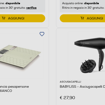
disponibile
disponibile
ine:
Acquisto online:
verifica
ozio in 30' gratuito:
Ritiro in negozio in 30' gratuito:
AGGIUNGI
AGGIUNGI
ASCIUGACAPELLI
ancia pesapersone
BABYLISS - Asciugacapelli
BIANCO
€ 27,90