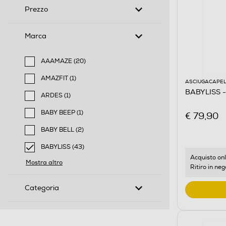
Prezzo
Marca
AAAMAZE (20)
Filtra per Marca: AAAMAZE
AMAZFIT (1)
ASCIUGACAPEL
Filtra per Marca: AMAZFIT
BABYLISS -
ARDES (1)
Filtra per Marca: ARDES
BABY BEEP (1)
€ 79,90
Filtra per Marca: BABY BEEP
BABY BELL (2)
Filtra per Marca: BABY BELL
BABYLISS (43)
selected Filtro applicato per Marca: BABYLISS
Acquisto onl
Mostra altro
Ritiro in neg
Categoria