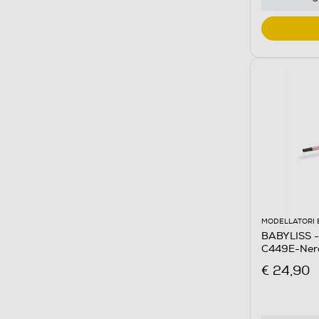
MODELLATORI 
BABYLISS - 
C449E-Ner
€ 24,90