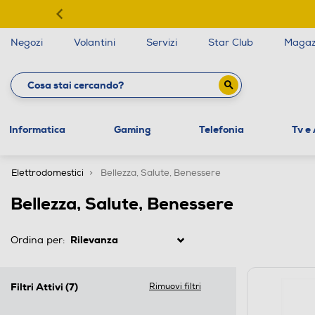
Negozi
Volantini
Servizi
Star Club
Magaz
Informatica
Gaming
Telefonia
Tv e
Elettrodomestici
Bellezza, Salute, Benessere
Bellezza, Salute, Benessere
Ordina per:
Filtri Attivi
(7)
Rimuovi filtri