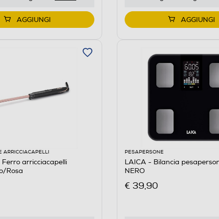
AGGIUNGI
AGGIUNGI
E ARRICCIACAPELLI
PESAPERSONE
Ferro arricciacapelli
LAICA - Bilancia pesaperso
o/Rosa
NERO
€ 39,90