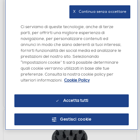
X   Continua senza accettare
Ci serviamo di queste tecnologie, anche di terze
parti, per offrirti una migliore esperienza di
navigazione, per personalizzare contenuti ed
REGOLABARBA E TAGLIACAPELLI
annunci in modo che siano aderenti ai tuoi interessi,
fornirti funzionalità dei social media ed analizzare le
AAAMAZE - Regolabarba TRIMMAX PRO-BLACK
prestazioni del nostro sito. Selezionando
€ 39,90
“Impostazioni cookie” ti sarà possibile determinare
quali cookie verranno utilizzati in base alle tue
disponibile
preferenze. Consulta la nostra cookie policy per
Acquisto online:
ulteriori informazioni.
Cookie Policy
verifica
Ritiro in negozio in 30' gratuito:
AGGIUNGI
Accetta tutti
Gestisci cookie