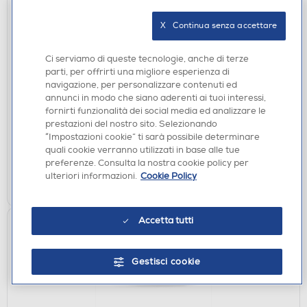
X   Continua senza accettare
EPILATORI E DEPILATORI
Ci serviamo di queste tecnologie, anche di terze
BRAUN - Epilatore Wet & Dry LEGEPIL SE5-011
parti, per offrirti una migliore esperienza di
BOX MN-ROSA FLAMINGO
navigazione, per personalizzare contenuti ed
annunci in modo che siano aderenti ai tuoi interessi,
€ 57,90
fornirti funzionalità dei social media ed analizzare le
prestazioni del nostro sito. Selezionando
disponibile
Acquisto online:
“Impostazioni cookie” ti sarà possibile determinare
verifica
Ritiro in negozio in 30' gratuito:
quali cookie verranno utilizzati in base alle tue
preferenze. Consulta la nostra cookie policy per
ulteriori informazioni.
Cookie Policy
AGGIUNGI
Accetta tutti
Gestisci cookie