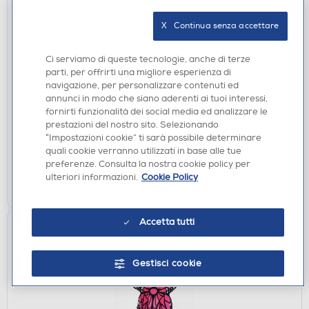
X   Continua senza accettare
Ci serviamo di queste tecnologie, anche di terze
SANIFICATORI
parti, per offrirti una migliore esperienza di
T-TEX - GEL IGIENIZZANTE LAVAMANI
navigazione, per personalizzare contenuti ed
annunci in modo che siano aderenti ai tuoi interessi,
€ 1,99
fornirti funzionalità dei social media ed analizzare le
prestazioni del nostro sito. Selezionando
disponibile
Acquisto online:
“Impostazioni cookie” ti sarà possibile determinare
verifica
Ritiro in negozio in 30' gratuito:
quali cookie verranno utilizzati in base alle tue
preferenze. Consulta la nostra cookie policy per
ulteriori informazioni.
Cookie Policy
AGGIUNGI
Accetta tutti
Gestisci cookie