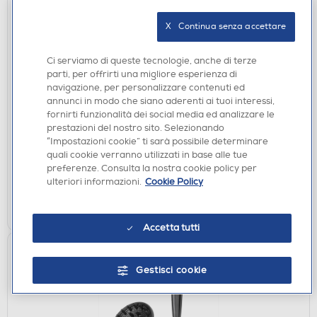
X   Continua senza accettare
Ci serviamo di queste tecnologie, anche di terze
ASCIUGACAPELLI
parti, per offrirti una migliore esperienza di
BABYLISS - Asciugacapelli 6719DE-
navigazione, per personalizzare contenuti ed
GRIGIO/BRONZO
annunci in modo che siano aderenti ai tuoi interessi,
fornirti funzionalità dei social media ed analizzare le
€ 69,90
prestazioni del nostro sito. Selezionando
“Impostazioni cookie” ti sarà possibile determinare
disponibile
Acquisto online:
quali cookie verranno utilizzati in base alle tue
preferenze. Consulta la nostra cookie policy per
verifica
Ritiro in negozio in 30' gratuito:
ulteriori informazioni.
Cookie Policy
AGGIUNGI
Accetta tutti
Gestisci cookie