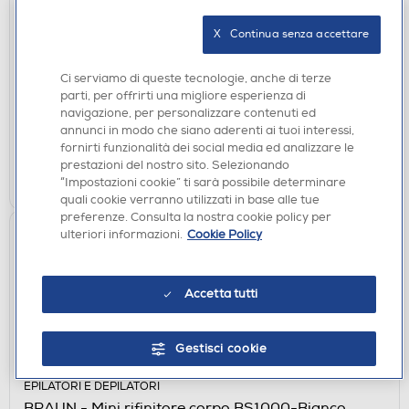
ASCIUGACAPELLI
X   Continua senza accettare
BABYLISS - 6709DE-Nero/Bronzo
€ 29,90
Ci serviamo di queste tecnologie, anche di terze
parti, per offrirti una migliore esperienza di
disponibile
Acquisto online:
navigazione, per personalizzare contenuti ed
verifica
Ritiro in negozio in 30' gratuito:
annunci in modo che siano aderenti ai tuoi interessi,
fornirti funzionalità dei social media ed analizzare le
prestazioni del nostro sito. Selezionando
AGGIUNGI
“Impostazioni cookie” ti sarà possibile determinare
quali cookie verranno utilizzati in base alle tue
preferenze. Consulta la nostra cookie policy per
ulteriori informazioni.
Cookie Policy
Accetta tutti
Gestisci cookie
EPILATORI E DEPILATORI
BRAUN - Mini rifinitore corpo BS1000-Bianco