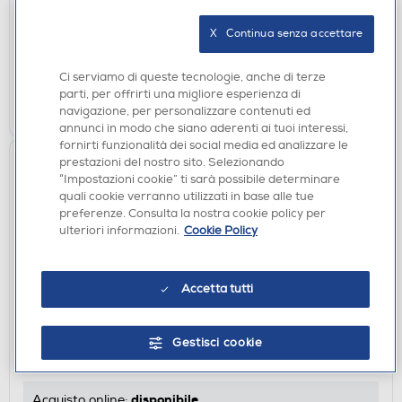
€ 31,90
X   Continua senza accettare
disponibile
Acquisto online:
verifica
Ritiro in negozio in 30' gratuito:
Ci serviamo di queste tecnologie, anche di terze
parti, per offrirti una migliore esperienza di
AGGIUNGI
navigazione, per personalizzare contenuti ed
annunci in modo che siano aderenti ai tuoi interessi,
fornirti funzionalità dei social media ed analizzare le
prestazioni del nostro sito. Selezionando
“Impostazioni cookie” ti sarà possibile determinare
quali cookie verranno utilizzati in base alle tue
preferenze. Consulta la nostra cookie policy per
ulteriori informazioni.
Cookie Policy
Accetta tutti
REGOLABARBA E TAGLIACAPELLI
BABYLISS - E756E-Nero
Gestisci cookie
€ 24,90
disponibile
Acquisto online: