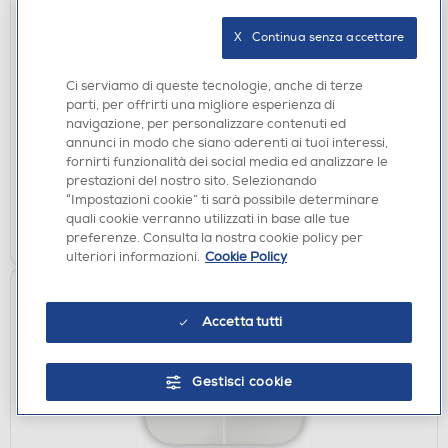
X   Continua senza accettare
PIASTRE
BABYLISS - Piastra per capelli ST241E-NERO
Ci serviamo di queste tecnologie, anche di terze
parti, per offrirti una migliore esperienza di
€ 29,90
navigazione, per personalizzare contenuti ed
annunci in modo che siano aderenti ai tuoi interessi,
disponibile
Acquisto online:
fornirti funzionalità dei social media ed analizzare le
verifica
Ritiro in negozio in 30' gratuito:
prestazioni del nostro sito. Selezionando
“Impostazioni cookie” ti sarà possibile determinare
quali cookie verranno utilizzati in base alle tue
AGGIUNGI
preferenze. Consulta la nostra cookie policy per
ulteriori informazioni.
Cookie Policy
Accetta tutti
Gestisci cookie