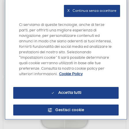
X   Continua senza accettare
PIASTRE
BABYLISS - Piastra per capelli ST241E-NERO
Ci serviamo di queste tecnologie, anche di terze
parti, per offrirti una migliore esperienza di
€ 29,90
navigazione, per personalizzare contenuti ed
annunci in modo che siano aderenti ai tuoi interessi,
disponibile
Acquisto online:
fornirti funzionalità dei social media ed analizzare le
verifica
Ritiro in negozio in 30' gratuito:
prestazioni del nostro sito. Selezionando
“Impostazioni cookie” ti sarà possibile determinare
quali cookie verranno utilizzati in base alle tue
AGGIUNGI
preferenze. Consulta la nostra cookie policy per
ulteriori informazioni.
Cookie Policy
Accetta tutti
Gestisci cookie