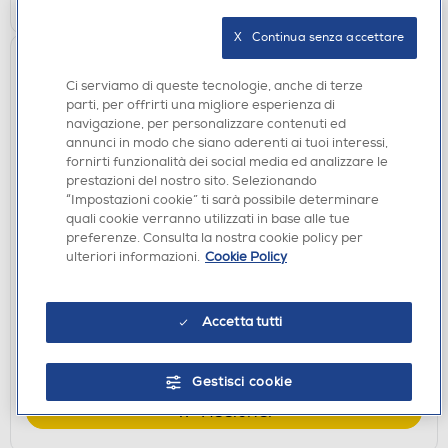
X   Continua senza accettare
Ci serviamo di queste tecnologie, anche di terze
parti, per offrirti una migliore esperienza di
navigazione, per personalizzare contenuti ed
annunci in modo che siano aderenti ai tuoi interessi,
fornirti funzionalità dei social media ed analizzare le
prestazioni del nostro sito. Selezionando
“Impostazioni cookie” ti sarà possibile determinare
quali cookie verranno utilizzati in base alle tue
ACCESSORI CURA E BELLEZZA
preferenze. Consulta la nostra cookie policy per
INNOLIVING - INNOFIT - Inn051 Dolce Tepore-
ulteriori informazioni.
Cookie Policy
rosso
€ 14,90
Accetta tutti
disponibile
Acquisto online:
verifica
Ritiro in negozio in 30' gratuito:
Gestisci cookie
AGGIUNGI