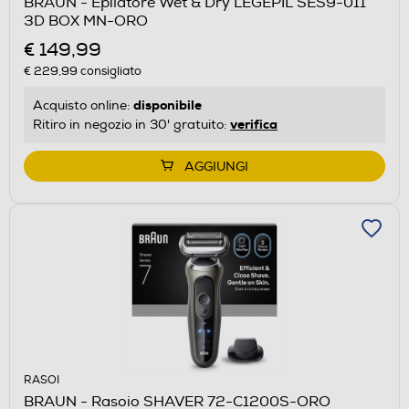
BRAUN - Epilatore Wet & Dry LEGEPIL SES9-011
3D BOX MN-ORO
€ 149,99
€ 229,99
consigliato
disponibile
Acquisto online:
verifica
Ritiro in negozio in 30' gratuito:
AGGIUNGI
RASOI
BRAUN - Rasoio SHAVER 72-C1200S-ORO