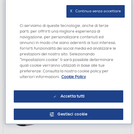
X   Continua senza accettare
EPILATORI E DEPILATORI
BRAUN - Epilatore LEGEPIL SE3-000 BOX MN-
Ci serviamo di queste tecnologie, anche di terze
ROSA
parti, per offrirti una migliore esperienza di
navigazione, per personalizzare contenuti ed
€ 34,90
annunci in modo che siano aderenti ai tuoi interessi,
fornirti funzionalità dei social media ed analizzare le
disponibile
Acquisto online:
prestazioni del nostro sito. Selezionando
verifica
“Impostazioni cookie” ti sarà possibile determinare
Ritiro in negozio in 30' gratuito:
quali cookie verranno utilizzati in base alle tue
preferenze. Consulta la nostra cookie policy per
AGGIUNGI
ulteriori informazioni.
Cookie Policy
Accetta tutti
Gestisci cookie