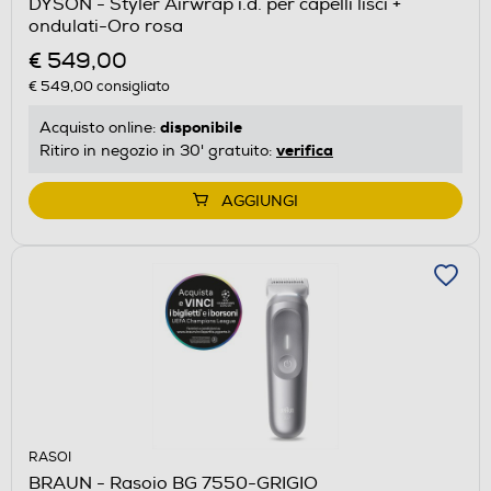
DYSON - Styler Airwrap i.d. per capelli lisci +
ondulati-Oro rosa
€ 549,00
€ 549,00
consigliato
disponibile
Acquisto online:
verifica
Ritiro in negozio in 30' gratuito:
AGGIUNGI
RASOI
BRAUN - Rasoio BG 7550-GRIGIO