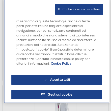
X   Continua senza accettare
Ci serviamo di queste tecnologie, anche di terze
parti, per offrirti una migliore esperienza di
MODELLATORI E ARRICCIACAPELLI
navigazione, per personalizzare contenuti ed
BABYLISS - Spazzola arriccia capelli AS126E-
annunci in modo che siano aderenti ai tuoi interessi,
Nero/Bronzo
fornirti funzionalità dei social media ed analizzare le
€ 39,90
prestazioni del nostro sito. Selezionando
“Impostazioni cookie” ti sarà possibile determinare
quali cookie verranno utilizzati in base alle tue
disponibile
Acquisto online:
preferenze. Consulta la nostra cookie policy per
verifica
Ritiro in negozio in 30' gratuito:
ulteriori informazioni.
Cookie Policy
AGGIUNGI
Accetta tutti
Gestisci cookie