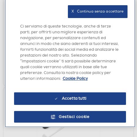
X   Continua senza accettare
ASCIUGACAPELLI
Ci serviamo di queste tecnologie, anche di terze
GAMA - DIVA 3D KERATION-ROSA METAL
parti, per offrirti una migliore esperienza di
navigazione, per personalizzare contenuti ed
€ 44,90
annunci in modo che siano aderenti ai tuoi interessi,
fornirti funzionalità dei social media ed analizzare le
disponibile
Acquisto online:
prestazioni del nostro sito. Selezionando
verifica
Ritiro in negozio in 30' gratuito:
“Impostazioni cookie” ti sarà possibile determinare
quali cookie verranno utilizzati in base alle tue
preferenze. Consulta la nostra cookie policy per
AGGIUNGI
ulteriori informazioni.
Cookie Policy
Accetta tutti
Gestisci cookie