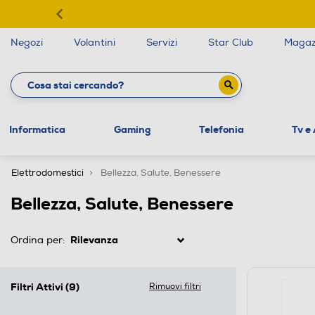
Negozi
Volantini
Servizi
Star Club
Magaz
Informatica
Gaming
Telefonia
Tv e
Elettrodomestici
Bellezza, Salute, Benessere
Bellezza, Salute, Benessere
Ordina per:
Filtri Attivi
(9)
Rimuovi filtri