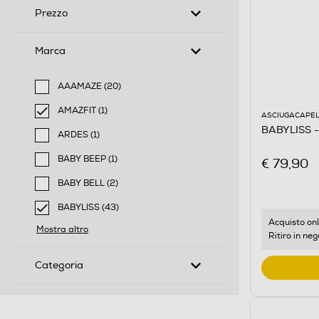
Prezzo
Marca
AAAMAZE (20)
Filtra per Marca: AAAMAZE
AMAZFIT (1)
ASCIUGACAPEL
selected Filtro applicato per Marca: AMAZFIT
BABYLISS -
ARDES (1)
Filtra per Marca: ARDES
BABY BEEP (1)
€ 79,90
Filtra per Marca: BABY BEEP
BABY BELL (2)
Filtra per Marca: BABY BELL
BABYLISS (43)
selected Filtro applicato per Marca: BABYLISS
Acquisto onl
Mostra altro
Ritiro in neg
Categoria