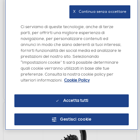
X   Continua senza accettare
Ci serviamo di queste tecnologie, anche di terze
parti, per offrirti una migliore esperienza di
PIASTRE
navigazione, per personalizzare contenuti ed
BABYLISS - Piastra per capelli ST596E-NERO
annunci in modo che siano aderenti ai tuoi interessi,
fornirti funzionalità dei social media ed analizzare le
€ 89,90
prestazioni del nostro sito. Selezionando
“Impostazioni cookie” ti sarà possibile determinare
disponibile
Acquisto online:
quali cookie verranno utilizzati in base alle tue
verifica
Ritiro in negozio in 30' gratuito:
preferenze. Consulta la nostra cookie policy per
ulteriori informazioni.
Cookie Policy
AGGIUNGI
Accetta tutti
Gestisci cookie