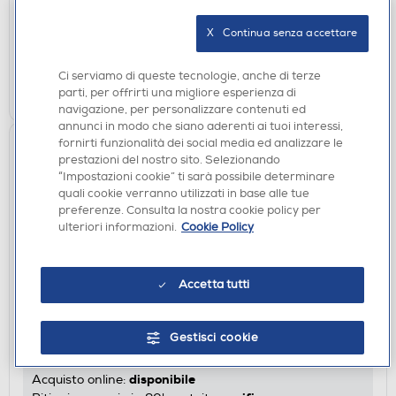
disponibile
Acquisto online:
X   Continua senza accettare
verifica
Ritiro in negozio in 30' gratuito:
Ci serviamo di queste tecnologie, anche di terze
AGGIUNGI
parti, per offrirti una migliore esperienza di
navigazione, per personalizzare contenuti ed
annunci in modo che siano aderenti ai tuoi interessi,
fornirti funzionalità dei social media ed analizzare le
prestazioni del nostro sito. Selezionando
“Impostazioni cookie” ti sarà possibile determinare
quali cookie verranno utilizzati in base alle tue
preferenze. Consulta la nostra cookie policy per
ulteriori informazioni.
Cookie Policy
Accetta tutti
ACCESSORI CURA E BELLEZZA
BABYLISS - 9436E Specchio-Argento
€ 51,90
Gestisci cookie
disponibile
Acquisto online: