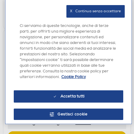
verifica
Ritiro in negozio in 30' gratuito:
X   Continua senza accettare
AGGIUNGI
Ci serviamo di queste tecnologie, anche di terze
parti, per offrirti una migliore esperienza di
navigazione, per personalizzare contenuti ed
annunci in modo che siano aderenti ai tuoi interessi,
fornirti funzionalità dei social media ed analizzare le
prestazioni del nostro sito. Selezionando
“Impostazioni cookie” ti sarà possibile determinare
quali cookie verranno utilizzati in base alle tue
preferenze. Consulta la nostra cookie policy per
ulteriori informazioni.
Cookie Policy
PIASTRE
BABYLISS - Piastra per capelli ST596E-NERO
Accetta tutti
€ 89,90
Gestisci cookie
disponibile
Acquisto online:
verifica
Ritiro in negozio in 30' gratuito: