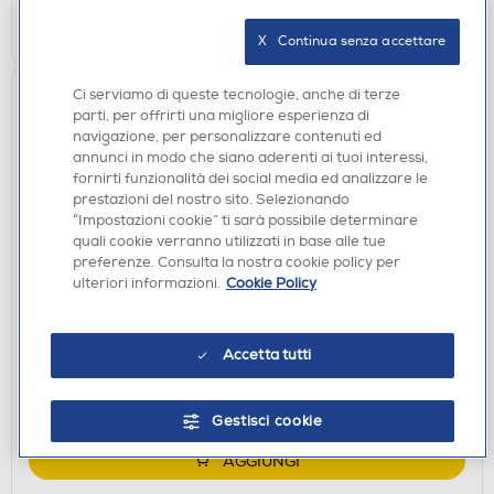
AGGIUNGI
X   Continua senza accettare
Ci serviamo di queste tecnologie, anche di terze
parti, per offrirti una migliore esperienza di
navigazione, per personalizzare contenuti ed
annunci in modo che siano aderenti ai tuoi interessi,
fornirti funzionalità dei social media ed analizzare le
prestazioni del nostro sito. Selezionando
“Impostazioni cookie” ti sarà possibile determinare
quali cookie verranno utilizzati in base alle tue
preferenze. Consulta la nostra cookie policy per
ASCIUGACAPELLI
ulteriori informazioni.
Cookie Policy
BABYLISS - D572DE-Nero/Argento
€ 31,90
Accetta tutti
disponibile
Acquisto online:
verifica
Ritiro in negozio in 30' gratuito:
Gestisci cookie
AGGIUNGI