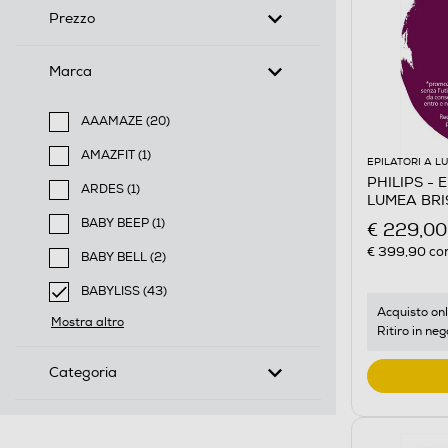
Prezzo
Marca
AAAMAZE (20)
Filtra per Marca: AAAMAZE
AMAZFIT (1)
EPILATORI A L
Filtra per Marca: AMAZFIT
PHILIPS - E
ARDES (1)
LUMEA BRI
Filtra per Marca: ARDES
BABY BEEP (1)
€ 229,00
Filtra per Marca: BABY BEEP
€ 399,90
con
BABY BELL (2)
Filtra per Marca: BABY BELL
BABYLISS (43)
selected Filtro applicato per Marca: BABYLISS
Acquisto onl
Mostra altro
Ritiro in neg
Categoria