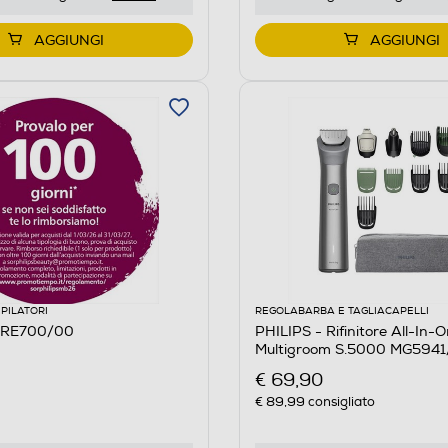
AGGIUNGI
AGGIUNGI
EPILATORI
REGOLABARBA E TAGLIACAPELLI
 BRE700/00
PHILIPS - Rifinitore All-In-
Multigroom S.5000 MG5941/
chiaro
€ 69,90
€ 89,99
consigliato