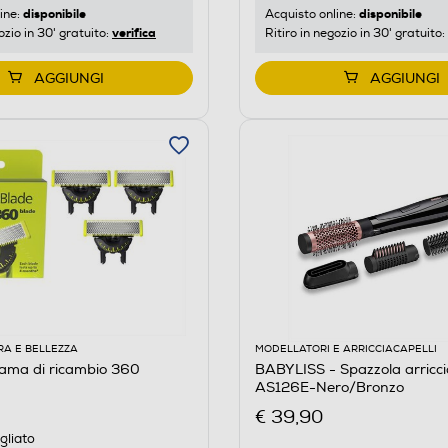
disponibile
disponibile
ine:
Acquisto online:
verifica
ozio in 30' gratuito:
Ritiro in negozio in 30' gratuito:
AGGIUNGI
AGGIUNGI
RA E BELLEZZA
MODELLATORI E ARRICCIACAPELLI
Lama di ricambio 360
BABYLISS - Spazzola arriccia
AS126E-Nero/Bronzo
€ 39,90
gliato