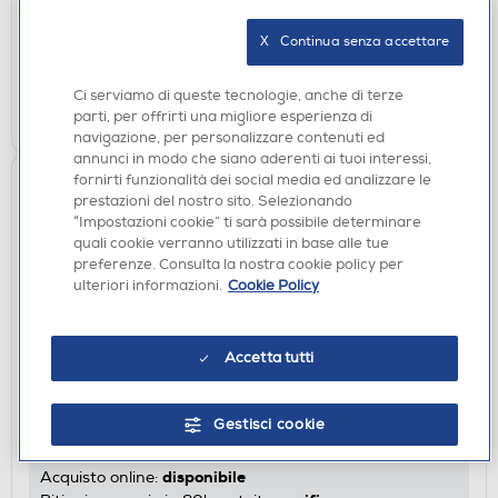
disponibile
Acquisto online:
X   Continua senza accettare
verifica
Ritiro in negozio in 30' gratuito:
Ci serviamo di queste tecnologie, anche di terze
AGGIUNGI
parti, per offrirti una migliore esperienza di
navigazione, per personalizzare contenuti ed
annunci in modo che siano aderenti ai tuoi interessi,
fornirti funzionalità dei social media ed analizzare le
prestazioni del nostro sito. Selezionando
“Impostazioni cookie” ti sarà possibile determinare
quali cookie verranno utilizzati in base alle tue
preferenze. Consulta la nostra cookie policy per
ulteriori informazioni.
Cookie Policy
Accetta tutti
ACCESSORI CURA E BELLEZZA
BABYLISS - 9436E Specchio-Argento
€ 51,90
Gestisci cookie
disponibile
Acquisto online: