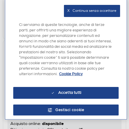
disponibile
Acquisto online:
X   Continua senza accettare
verifica
Ritiro in negozio in 30' gratuito:
Ci serviamo di queste tecnologie, anche di terze
AGGIUNGI
parti, per offrirti una migliore esperienza di
navigazione, per personalizzare contenuti ed
annunci in modo che siano aderenti ai tuoi interessi,
fornirti funzionalità dei social media ed analizzare le
prestazioni del nostro sito. Selezionando
“Impostazioni cookie” ti sarà possibile determinare
quali cookie verranno utilizzati in base alle tue
preferenze. Consulta la nostra cookie policy per
ulteriori informazioni.
Cookie Policy
Accetta tutti
ACCESSORI CURA E BELLEZZA
BABYLISS - 9436E Specchio-Argento
€ 51,90
Gestisci cookie
disponibile
Acquisto online: