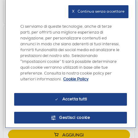
X   Continua senza accettare
AGGIUNGI
Ci serviamo di queste tecnologie, anche di terze
parti, per offrirti una migliore esperienza di
navigazione, per personalizzare contenuti ed
annunci in modo che siano aderenti ai tuoi interessi,
fornirti funzionalità dei social media ed analizzare le
prestazioni del nostro sito. Selezionando
“Impostazioni cookie” ti sarà possibile determinare
quali cookie verranno utilizzati in base alle tue
preferenze. Consulta la nostra cookie policy per
ulteriori informazioni.
Cookie Policy
ASCIUGACAPELLI
AAAMAZE - Asciugacapelli AMPC-GREY
Accetta tutti
€ 39,90
disponibile
Acquisto online:
Gestisci cookie
verifica
Ritiro in negozio in 30' gratuito:
AGGIUNGI