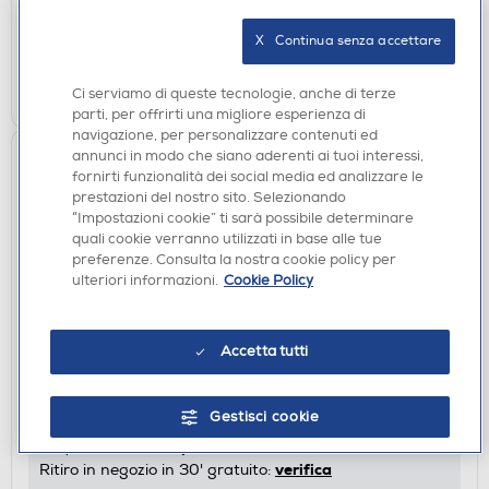
disponibile
Acquisto online:
verifica
Ritiro in negozio in 30' gratuito:
X   Continua senza accettare
AGGIUNGI
Ci serviamo di queste tecnologie, anche di terze
parti, per offrirti una migliore esperienza di
navigazione, per personalizzare contenuti ed
annunci in modo che siano aderenti ai tuoi interessi,
fornirti funzionalità dei social media ed analizzare le
prestazioni del nostro sito. Selezionando
“Impostazioni cookie” ti sarà possibile determinare
quali cookie verranno utilizzati in base alle tue
preferenze. Consulta la nostra cookie policy per
ulteriori informazioni.
Cookie Policy
ASCIUGACAPELLI
Accetta tutti
BABYLISS - Asciugacapelli D215DE
€ 27,90
Gestisci cookie
disponibile
Acquisto online:
verifica
Ritiro in negozio in 30' gratuito: