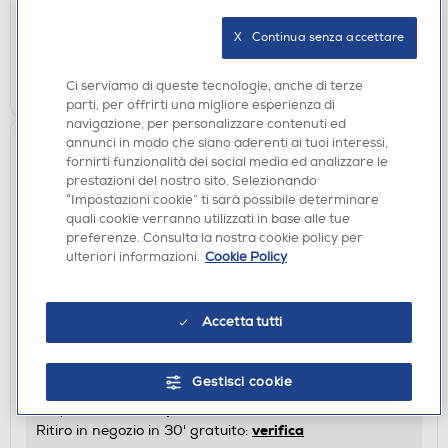
disponibile
Acquisto online:
verifica
Ritiro in negozio in 30' gratuito:
X   Continua senza accettare
AGGIUNGI
Ci serviamo di queste tecnologie, anche di terze
parti, per offrirti una migliore esperienza di
navigazione, per personalizzare contenuti ed
annunci in modo che siano aderenti ai tuoi interessi,
fornirti funzionalità dei social media ed analizzare le
prestazioni del nostro sito. Selezionando
“Impostazioni cookie” ti sarà possibile determinare
quali cookie verranno utilizzati in base alle tue
preferenze. Consulta la nostra cookie policy per
ulteriori informazioni.
Cookie Policy
ASCIUGACAPELLI
Accetta tutti
REMINGTON - AC8901-bianco
€ 39,90
Gestisci cookie
disponibile
Acquisto online:
verifica
Ritiro in negozio in 30' gratuito: