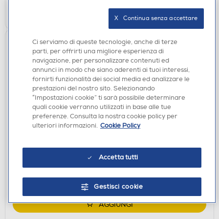
AGGIUNGI
X   Continua senza accettare
Ci serviamo di queste tecnologie, anche di terze
parti, per offrirti una migliore esperienza di
navigazione, per personalizzare contenuti ed
annunci in modo che siano aderenti ai tuoi interessi,
fornirti funzionalità dei social media ed analizzare le
prestazioni del nostro sito. Selezionando
“Impostazioni cookie” ti sarà possibile determinare
quali cookie verranno utilizzati in base alle tue
preferenze. Consulta la nostra cookie policy per
ASCIUGACAPELLI
ulteriori informazioni.
Cookie Policy
BABYLISS - D572DE-Nero/Argento
€ 31,90
Accetta tutti
disponibile
Acquisto online:
verifica
Ritiro in negozio in 30' gratuito:
Gestisci cookie
AGGIUNGI