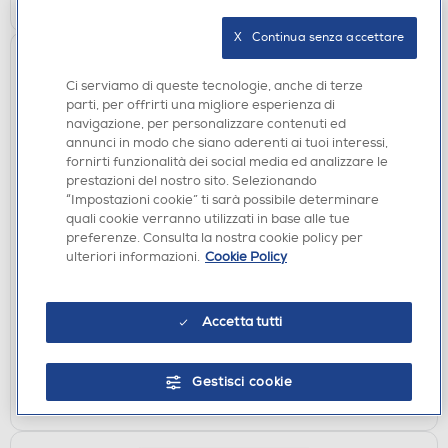
X   Continua senza accettare
Ci serviamo di queste tecnologie, anche di terze
parti, per offrirti una migliore esperienza di
navigazione, per personalizzare contenuti ed
annunci in modo che siano aderenti ai tuoi interessi,
fornirti funzionalità dei social media ed analizzare le
prestazioni del nostro sito. Selezionando
“Impostazioni cookie” ti sarà possibile determinare
quali cookie verranno utilizzati in base alle tue
SANIFICATORI
preferenze. Consulta la nostra cookie policy per
T-TEX - GEL IGIENIZZANTE LAVAMANI
ulteriori informazioni.
Cookie Policy
€ 1,99
disponibile
Accetta tutti
Acquisto online:
verifica
Ritiro in negozio in 30' gratuito:
Gestisci cookie
AGGIUNGI