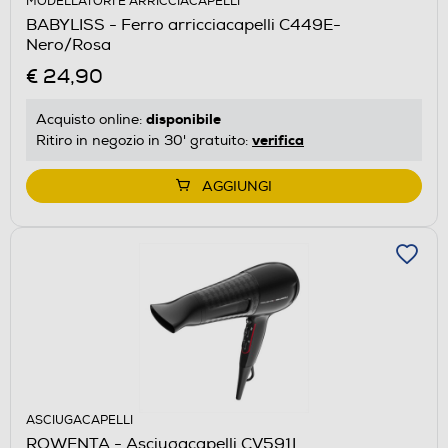
MODELLATORI E ARRICCIACAPELLI
BABYLISS - Ferro arricciacapelli C449E-
Nero/Rosa
€ 24,90
disponibile
Acquisto online:
verifica
Ritiro in negozio in 30' gratuito:
AGGIUNGI
ASCIUGACAPELLI
ROWENTA - Asciugacapelli CV591L