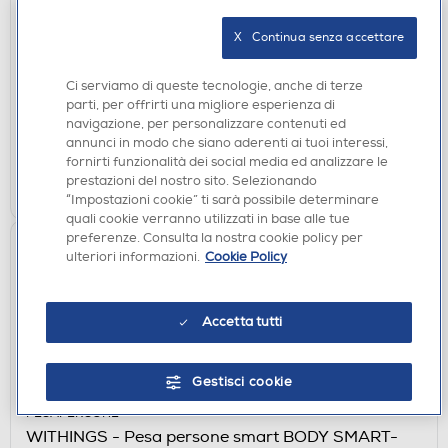
ACCESSORI CURA E BELLEZZA
BABYLISS - 9436E Specchio-Argento
X   Continua senza accettare
€ 51,90
Ci serviamo di queste tecnologie, anche di terze
parti, per offrirti una migliore esperienza di
disponibile
Acquisto online:
navigazione, per personalizzare contenuti ed
verifica
Ritiro in negozio in 30' gratuito:
annunci in modo che siano aderenti ai tuoi interessi,
fornirti funzionalità dei social media ed analizzare le
AGGIUNGI
prestazioni del nostro sito. Selezionando
“Impostazioni cookie” ti sarà possibile determinare
quali cookie verranno utilizzati in base alle tue
preferenze. Consulta la nostra cookie policy per
ulteriori informazioni.
Cookie Policy
Accetta tutti
Gestisci cookie
PESAPERSONE
WITHINGS - Pesa persone smart BODY SMART-