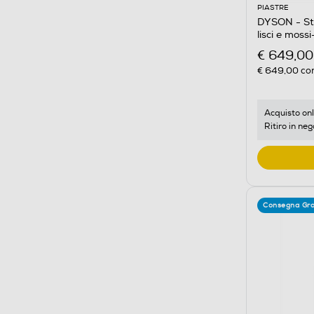
PIASTRE
DYSON - Sty
lisci e moss
€ 649,00
€ 649,00
con
Acquisto onl
Ritiro in neg
Consegna Gra