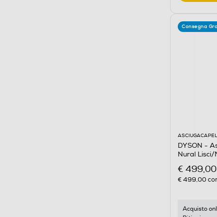
Consegna Gra
ASCIUGACAPEL
DYSON - Asc
Nural Lisci
€ 499,00
€ 499,00
con
Acquisto onl