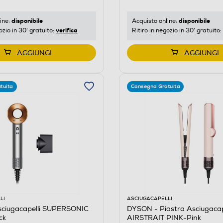
disponibile
disponibile
ine:
Acquisto online:
verifica
ozio in 30' gratuito:
Ritiro in negozio in 30' gratuito:
AGGIUNGI
AGGIUNGI
tuita
Consegna Gratuita
LI
ASCIUGACAPELLI
ciugacapelli SUPERSONIC
DYSON - Piastra Asciugacap
ck
AIRSTRAIT PINK-Pink