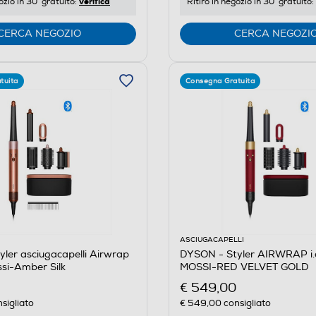
verifica
ozio in 30' gratuito:
Ritiro in negozio in 30' gratuito:
CERCA NEGOZIO
CERCA NEGOZI
tuita
Consegna Gratuita
ASCIUGACAPELLI
ler asciugacapelli Airwrap
DYSON - Styler AIRWRAP i.d
ossi-Amber Silk
MOSSI-RED VELVET GOLD
€ 549,00
sigliato
€ 549,00
consigliato