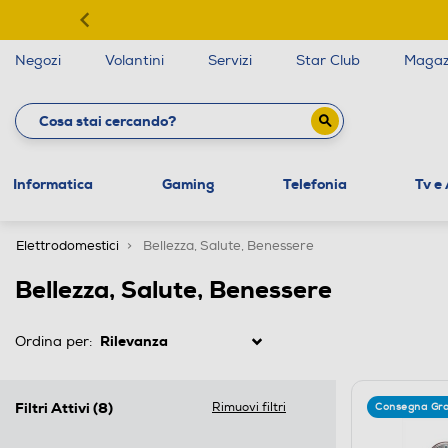
Negozi
Volantini
Servizi
Star Club
Magaz
Informatica
Gaming
Telefonia
Tv e
Elettrodomestici
Bellezza, Salute, Benessere
Bellezza, Salute, Benessere
Ordina per:
Filtri Attivi
(8)
Rimuovi filtri
Consegna Gra