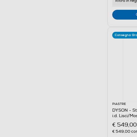
Ritiro in neg
Consegna Gra
PIASTRE
DYSON - Sty
i.d. Lisci/M
€ 549,00
€ 549,00
con