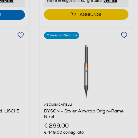
verifica
verifica
Ritiro in negozio in 30' gratuito:
O
AGGIUNGI
Consegna Gratuita
ASCIUGACAPELLI
. LISCI E
DYSON - Styler Airwrap Origin-Rame
Nikel
€ 299,00
€ 449,00
consigliato