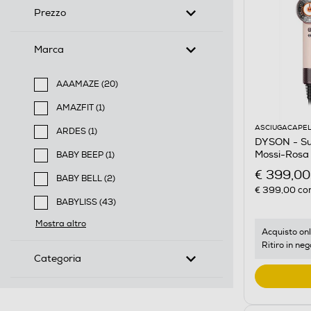
Prezzo
Marca
AAAMAZE (20)
Filtra per Marca: AAAMAZE
AMAZFIT (1)
Filtra per Marca: AMAZFIT
ASCIUGACAPEL
ARDES (1)
DYSON - Sup
Filtra per Marca: ARDES
Mossi-Rosa
BABY BEEP (1)
Filtra per Marca: BABY BEEP
€ 399,00
BABY BELL (2)
€ 399,00
con
Filtra per Marca: BABY BELL
BABYLISS (43)
Filtra per Marca: BABYLISS
Mostra altro
Acquisto onl
Ritiro in neg
Categoria