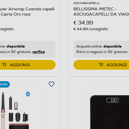
ASCIUGACAPELLI
ler Airwrap Coanda capelli
BELLISSIMA IMETEC -
i-Cipria Oro rosa
ASCIUGACAPELLI DA VIAG
TRAVEL CON BEAUTY BAG-N
€ 34,99
sigliato
€ 44,99
consigliato
disponibile
disponibile
ine:
Acquisto online:
verifica
ozio in 30' gratuito:
Ritiro in negozio in 30' gratuito:
AGGIUNGI
AGGIUNGI
tuita