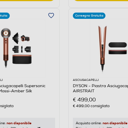
tuita
Consegna Gratuita
LI
ASCIUGACAPELLI
iugacapelli Supersonic
DYSON - Piastra Asciugacap
/Mossi-Amber Silk
AIRSTRAIT
€ 499,00
sigliato
€ 499,00
consigliato
non disponibile
non disponibile
ine:
Acquisto online: