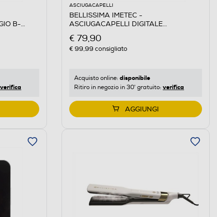
ASCIUGACAPELLI
BELLISSIMA IMETEC -
GIO B-
ASCIUGACAPELLI DIGITALE
ero, Oro
CERAMISONIC-Deep brown, Rose nude
€ 79,90
€ 99,99
consigliato
disponibile
Acquisto online:
verifica
verifica
Ritiro in negozio in 30' gratuito:
AGGIUNGI