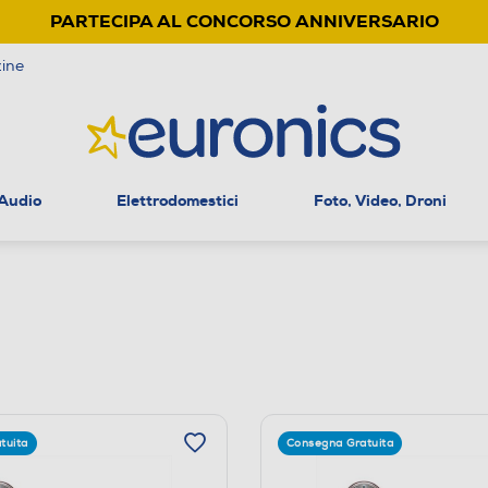
PARTECIPA AL CONCORSO ANNIVERSARIO
ine
 Audio
Elettrodomestici
Foto, Video, Droni
tuita
Consegna Gratuita