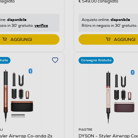
sigliato
€ 549,00
consigliato
disponibile
disponibile
ine:
Acquisto online:
verifica
ozio in 30' gratuito:
Ritiro in negozio in 30' gratuito:
AGGIUNGI
AGGIUNGI
tuita
Consegna Gratuita
LI
PIASTRE
yler Airwrap Co-anda 2x
DYSON - Styler Airwrap Coa