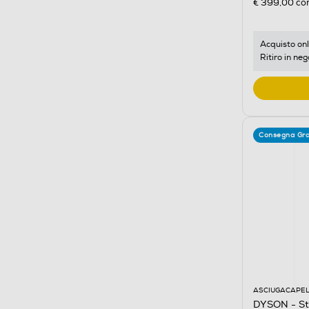
€ 399,00
con
Acquisto onl
Ritiro in neg
Consegna Gra
ASCIUGACAPEL
DYSON - St