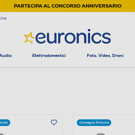
PARTECIPA AL CONCORSO ANNIVERSARIO
ine
 Audio
Elettrodomestici
Foto, Video, Droni
tuita
Consegna Gratuita