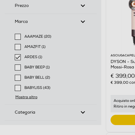
Prezzo
Marca
AAAMAZE (20)
Filtra per Marca: AAAMAZE
AMAZFIT (1)
Filtra per Marca: AMAZFIT
ASCIUGACAPEL
ARDES (1)
DYSON - Sup
selected Filtro applicato per Marca: ARDES
Mossi-Rosa
BABY BEEP (1)
Filtra per Marca: BABY BEEP
€ 399,00
BABY BELL (2)
€ 399,00
con
Filtra per Marca: BABY BELL
BABYLISS (43)
Filtra per Marca: BABYLISS
Mostra altro
Acquisto onl
Ritiro in neg
Categoria