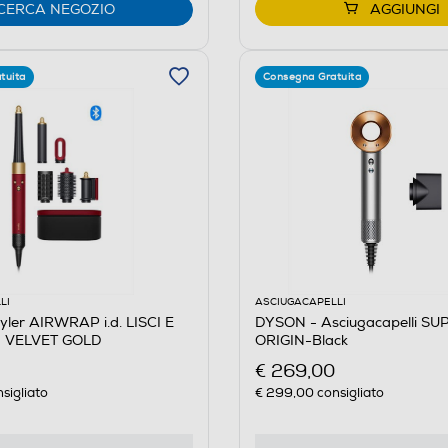
CERCA NEGOZIO
AGGIUNGI
tuita
Consegna Gratuita
LI
ASCIUGACAPELLI
ler AIRWRAP i.d. LISCI E
DYSON - Asciugacapelli S
 VELVET GOLD
ORIGIN-Black
€ 269,00
sigliato
€ 299,00
consigliato