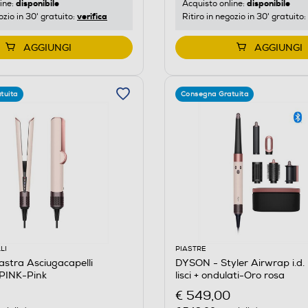
disponibile
disponibile
ine:
Acquisto online:
verifica
ozio in 30' gratuito:
Ritiro in negozio in 30' gratuito:
AGGIUNGI
AGGIUNGI
tuita
Consegna Gratuita
LI
PIASTRE
stra Asciugacapelli
DYSON - Styler Airwrap i.d. 
PINK-Pink
lisci + ondulati-Oro rosa
€ 549,00