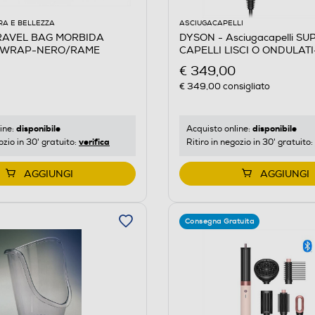
RA E BELLEZZA
ASCIUGACAPELLI
RAVEL BAG MORBIDA
DYSON - Asciugacapelli S
RWRAP-NERO/RAME
CAPELLI LISCI O ONDULATI-
Prussia/Rame
€ 349,00
€ 349,00
consigliato
disponibile
disponibile
ine:
Acquisto online:
verifica
ozio in 30' gratuito:
Ritiro in negozio in 30' gratuito:
AGGIUNGI
AGGIUNGI
Consegna Gratuita