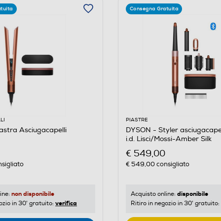
tuita
Consegna Gratuita
LI
PIASTRE
stra Asciugacapelli
DYSON - Styler asciugacapel
i.d. Lisci/Mossi-Amber Silk
€ 549,00
sigliato
€ 549,00
consigliato
non disponibile
disponibile
ine:
Acquisto online:
verifica
ozio in 30' gratuito:
Ritiro in negozio in 30' gratuito: