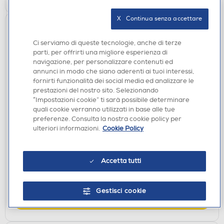
X   Continua senza accettare
Ci serviamo di queste tecnologie, anche di terze
parti, per offrirti una migliore esperienza di
navigazione, per personalizzare contenuti ed
annunci in modo che siano aderenti ai tuoi interessi,
fornirti funzionalità dei social media ed analizzare le
prestazioni del nostro sito. Selezionando
“Impostazioni cookie” ti sarà possibile determinare
quali cookie verranno utilizzati in base alle tue
SPAZZOLINI ELETTRICI
preferenze. Consulta la nostra cookie policy per
ORAL-B - Idropulsore HEALTH CENTER-Bianco
ulteriori informazioni.
Cookie Policy
€ 69,99
€ 99,99
consigliato
Accetta tutti
disponibile
Acquisto online:
verifica
Ritiro in negozio in 30' gratuito:
Gestisci cookie
AGGIUNGI