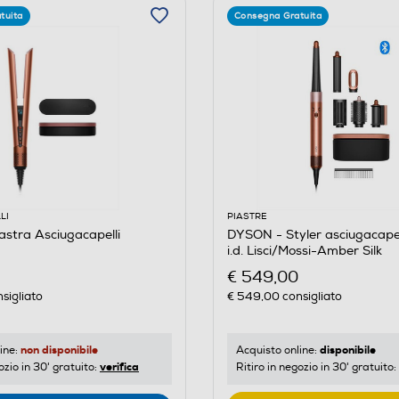
tuita
Consegna Gratuita
LI
PIASTRE
stra Asciugacapelli
DYSON - Styler asciugacapel
i.d. Lisci/Mossi-Amber Silk
€ 549,00
sigliato
€ 549,00
consigliato
non disponibile
disponibile
ine:
Acquisto online:
verifica
ozio in 30' gratuito:
Ritiro in negozio in 30' gratuito: