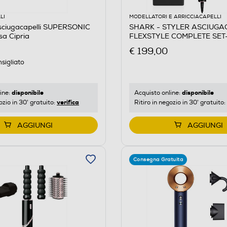
LI
MODELLATORI E ARRICCIACAPELLI
ciugacapelli SUPERSONIC
SHARK - STYLER ASCIUGA
a Cipria
FLEXSTYLE COMPLETE SET-
Rosa Gold
€ 199,00
sigliato
disponibile
disponibile
ine:
Acquisto online:
verifica
ozio in 30' gratuito:
Ritiro in negozio in 30' gratuito:
AGGIUNGI
AGGIUNGI
Consegna Gratuita