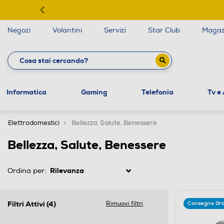
Negozi
Volantini
Servizi
Star Club
Magaz
Informatica
Gaming
Telefonia
Tv e
Elettrodomestici
Bellezza, Salute, Benessere
Bellezza, Salute, Benessere
Ordina per:
Filtri Attivi
(4)
Rimuovi filtri
Consegna Gra