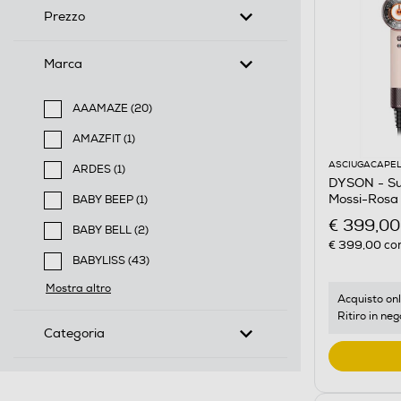
Prezzo
Marca
AAAMAZE (20)
Filtra per Marca: AAAMAZE
AMAZFIT (1)
Filtra per Marca: AMAZFIT
ASCIUGACAPEL
ARDES (1)
DYSON - Sup
Filtra per Marca: ARDES
Mossi-Rosa
BABY BEEP (1)
Filtra per Marca: BABY BEEP
€ 399,00
BABY BELL (2)
€ 399,00
con
Filtra per Marca: BABY BELL
BABYLISS (43)
Filtra per Marca: BABYLISS
Mostra altro
Acquisto onl
Ritiro in neg
Categoria