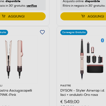
disponibile
disponibile
ine:
Acquisto online:
verifica
ozio in 30' gratuito:
Ritiro in negozio in 30' gratuito:
AGGIUNGI
AGGIUNGI
tuita
Consegna Gratuita
LI
PIASTRE
stra Asciugacapelli
DYSON - Styler Airwrap i.d. 
PINK-Pink
lisci + ondulati-Oro rosa
€ 549,00