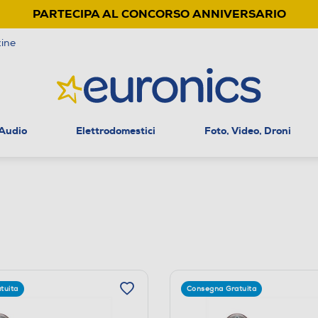
PARTECIPA AL CONCORSO ANNIVERSARIO
ine
 Audio
Elettrodomestici
Foto, Video, Droni
tuita
Consegna Gratuita