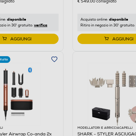
sigliato
€ 549,00
consigliato
disponibile
disponibile
ine:
Acquisto online:
verifica
ozio in 30' gratuito:
Ritiro in negozio in 30' gratuito:
AGGIUNGI
AGGIUNGI
tuita
LI
MODELLATORI E ARRICCIACAPELLI
yler Airwrap Co-anda 2x
SHARK - STYLER ASCIUGA