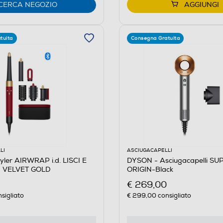
CERCA NEGOZIO
AGGIUNGI
tuita
Consegna Gratuita
LI
ASCIUGACAPELLI
ler AIRWRAP i.d. LISCI E
DYSON - Asciugacapelli S
 VELVET GOLD
ORIGIN-Black
€ 269,00
sigliato
€ 299,00
consigliato