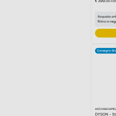
€ 399,00
con
Acquisto onl
Ritiro in neg
Consegna Gra
ASCIUGACAPEL
DYSON - St