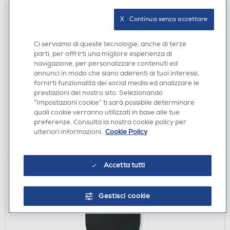
X   Continua senza accettare
PESAPERSONE
BEURER - BF 195 Bilancia Pesapersone
Ci serviamo di queste tecnologie, anche di terze
diagnostica
parti, per offrirti una migliore esperienza di
navigazione, per personalizzare contenuti ed
€ 22,90
annunci in modo che siano aderenti ai tuoi interessi,
€ 29,99
consigliato
fornirti funzionalità dei social media ed analizzare le
prestazioni del nostro sito. Selezionando
disponibile
Acquisto online:
“Impostazioni cookie” ti sarà possibile determinare
verifica
quali cookie verranno utilizzati in base alle tue
Ritiro in negozio in 30' gratuito:
preferenze. Consulta la nostra cookie policy per
ulteriori informazioni.
Cookie Policy
AGGIUNGI
Accetta tutti
Gestisci cookie