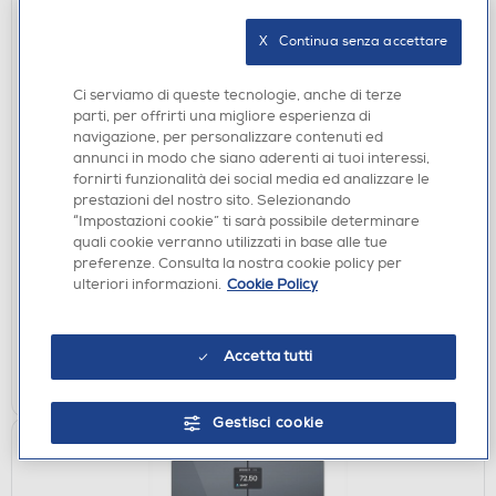
X   Continua senza accettare
Ci serviamo di queste tecnologie, anche di terze
parti, per offrirti una migliore esperienza di
navigazione, per personalizzare contenuti ed
annunci in modo che siano aderenti ai tuoi interessi,
MASSAGGIATORI
fornirti funzionalità dei social media ed analizzare le
BEURER - MG135-Grigio
prestazioni del nostro sito. Selezionando
“Impostazioni cookie” ti sarà possibile determinare
€ 74,90
quali cookie verranno utilizzati in base alle tue
€ 95,99
consigliato
preferenze. Consulta la nostra cookie policy per
ulteriori informazioni.
Cookie Policy
disponibile
Acquisto online:
verifica
Ritiro in negozio in 30' gratuito:
Accetta tutti
AGGIUNGI
Gestisci cookie