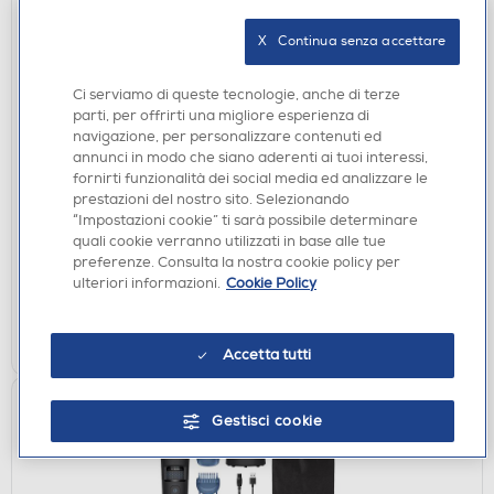
X   Continua senza accettare
Ci serviamo di queste tecnologie, anche di terze
parti, per offrirti una migliore esperienza di
navigazione, per personalizzare contenuti ed
SPAZZOLINI ELETTRICI
annunci in modo che siano aderenti ai tuoi interessi,
PHILIPS - Idropulsore HX3826/33-Nero
fornirti funzionalità dei social media ed analizzare le
prestazioni del nostro sito. Selezionando
€ 69,90
“Impostazioni cookie” ti sarà possibile determinare
quali cookie verranno utilizzati in base alle tue
disponibile
Acquisto online:
preferenze. Consulta la nostra cookie policy per
verifica
Ritiro in negozio in 30' gratuito:
ulteriori informazioni.
Cookie Policy
AGGIUNGI
Accetta tutti
Gestisci cookie