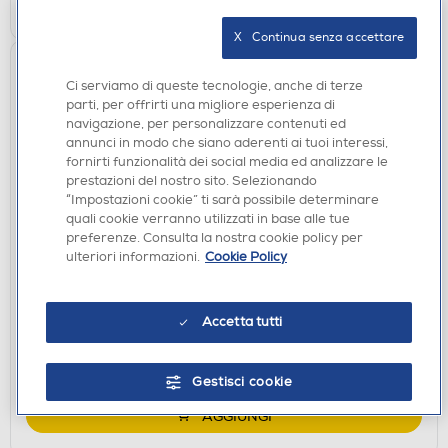
X   Continua senza accettare
Ci serviamo di queste tecnologie, anche di terze
parti, per offrirti una migliore esperienza di
navigazione, per personalizzare contenuti ed
annunci in modo che siano aderenti ai tuoi interessi,
fornirti funzionalità dei social media ed analizzare le
prestazioni del nostro sito. Selezionando
“Impostazioni cookie” ti sarà possibile determinare
quali cookie verranno utilizzati in base alle tue
MASSAGGIATORI
preferenze. Consulta la nostra cookie policy per
BEURER - MG135-Grigio
ulteriori informazioni.
Cookie Policy
€ 74,90
€ 95,99
consigliato
Accetta tutti
disponibile
Acquisto online:
verifica
Ritiro in negozio in 30' gratuito:
Gestisci cookie
AGGIUNGI